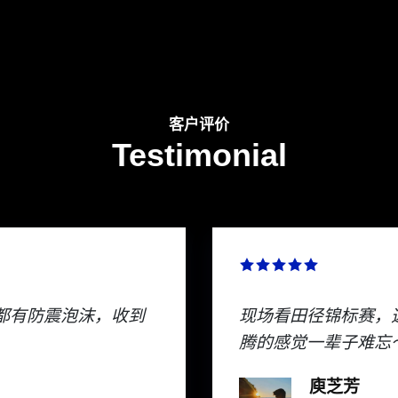
客户评价
Testimonial
都有防震泡沫，收到
现场看田径锦标赛，
腾的感觉一辈子难忘～
庾芝芳