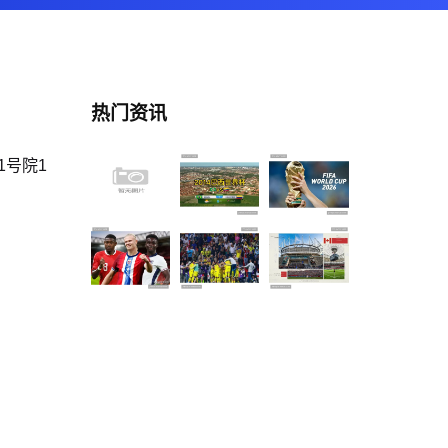
热门资讯
1号院1