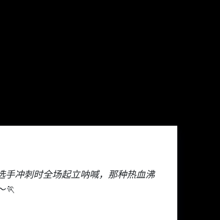
选手冲刺时全场起立呐喊，那种热血沸
体
🏃
就