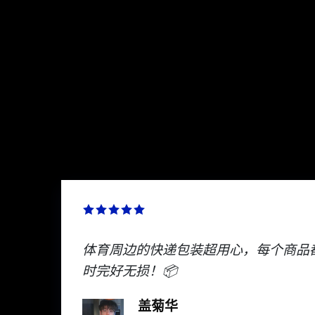
，
体育周边的快递包装超用心，每个商品
时完好无损！📦
盖菊华