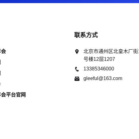
联系方式
年会
北京市通州区北皇木厂街
号楼12层1207
例
13385346000
闻
gleeful@163.com
务
年会平台官网