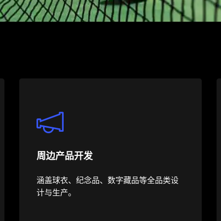
周边产品开发
涵盖球衣、纪念品、数字藏品等全品类设
计与生产。