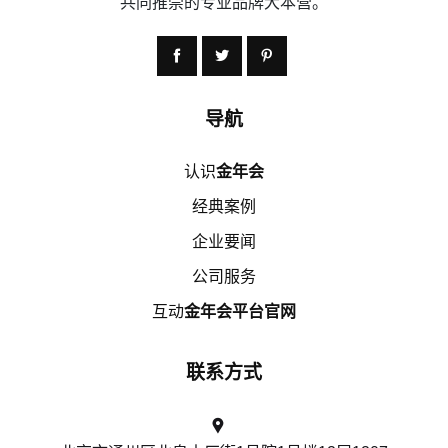
共同推崇的专业品牌大本营。
导航
认识
金年会
经典案例
企业要闻
公司服务
互动
金年会平台官网
联系方式