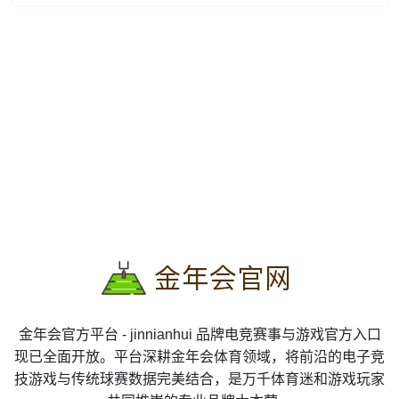
金年会官方平台 - jinnianhui 品牌电竞赛事与游戏官方入口
现已全面开放。平台深耕金年会体育领域，将前沿的电子竞
技游戏与传统球赛数据完美结合，是万千体育迷和游戏玩家