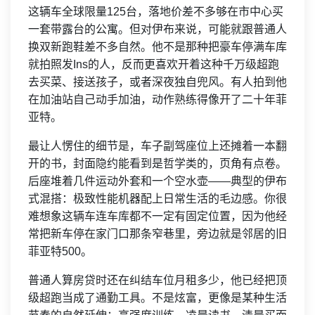
这辆车全球限量125台，落地价差不多够在市中心买
一套带露台的公寓。但对伊布来说，可能就跟普通人
换双新跑鞋差不多自然。他不是那种把豪车停满车库
就拍照发Ins的人，反而更喜欢开着这种千万级超跑
去买菜、接送孩子，或者深夜独自兜风。有人拍到他
在加油站自己动手加油，动作熟练得像开了二十年菲
亚特。
最让人愣住的细节是，车子副驾座位上还摊着一本翻
开的书，封面隐约能看到是哲学类的，页角有点卷。
后座堆着几件运动外套和一个空水壶——典型的伊布
式混搭：极致性能机器配上日常生活的毛边感。你很
难想象这辆车连车库都不一定有固定位置，因为他经
常把新车停在家门口那条窄巷里，旁边就是邻居的旧
菲亚特500。
普通人算房贷时还在纠结车位月租多少，他已经把顶
级超跑当成了通勤工具。不是炫富，更像是某种生活