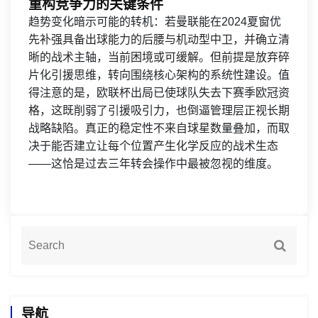
重构竞争力的关键条件
趋势变化暗示可能的转机：若曼联能在2024夏窗优
先补强具备出球能力的后腰与机动型中卫，并确立清
晰的战术主轴，当前困境或可缓解。但前提是放弃碎
片化引援思维，转向围绕核心架构的系统性建设。值
得注意的是，欧联杯出局已使球队失去下赛季欧冠资
格，这既削弱了引援吸引力，也倒逼管理层正视长期
战略缺陷。真正的稳定性不来自球星数量叠加，而取
决于能否建立让每个位置产生化学反应的战术生态
——这恰是过去三年转会操作中最被忽视的维度。
导航