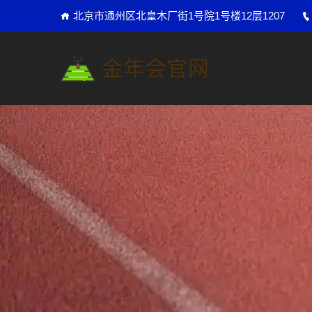
北京市通州区北皇木厂街1号院1号楼12层1207