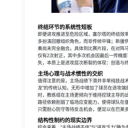
终结环节的系统性短板
即便进攻推进至危险区域，塞尔塔的终结效
多扮演回撤组织角色，而非传统中锋；新援
奏尚未完全融合。具体到比赛片段，在对阵马
仅有2次射正，其中多次机会因最后一传精
失，本质上是进攻层次断裂的体现：创造与
主场心理与战术惯性的交织
值得注意的是，主场战绩下滑并非单纯技战术
龙”的传统认知，无形中增加了球员在进攻端
时，教练组在主场更倾向于维持控球主导的
路径依赖削弱了临场应变能力，使得球队在
只需耐心防守等待反击机会，便足以在巴莱
结构性制约的现实边界
综合来看，“主场战绩不佳”与“进攻乏力”确