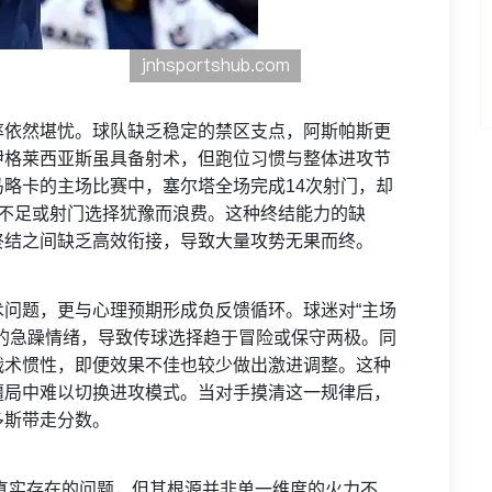
率依然堪忧。球队缺乏稳定的禁区支点，阿斯帕斯更
伊格莱西亚斯虽具备射术，但跑位习惯与整体进攻节
略卡的主场比赛中，塞尔塔全场完成14次射门，却
度不足或射门选择犹豫而浪费。这种终结能力的缺
终结之间缺乏高效衔接，导致大量攻势无果而终。
问题，更与心理预期形成负反馈循环。球迷对“主场
的急躁情绪，导致传球选择趋于冒险或保守两极。同
战术惯性，即便效果不佳也较少做出激进调整。这种
僵局中难以切换进攻模式。当对手摸清这一规律后，
多斯带走分数。
为真实存在的问题，但其根源并非单一维度的火力不