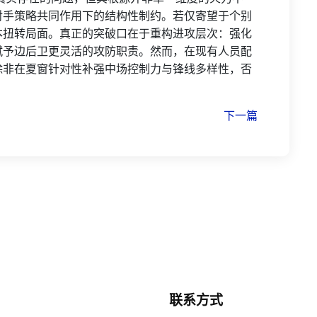
对手策略共同作用下的结构性制约。若仅寄望于个别
本扭转局面。真正的突破口在于重构进攻层次：强化
赋予边后卫更灵活的攻防职责。然而，在现有人员配
除非在夏窗针对性补强中场控制力与锋线多样性，否
下一篇
联系方式