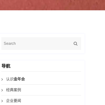
导航
认识
金年会
经典案例
企业要闻