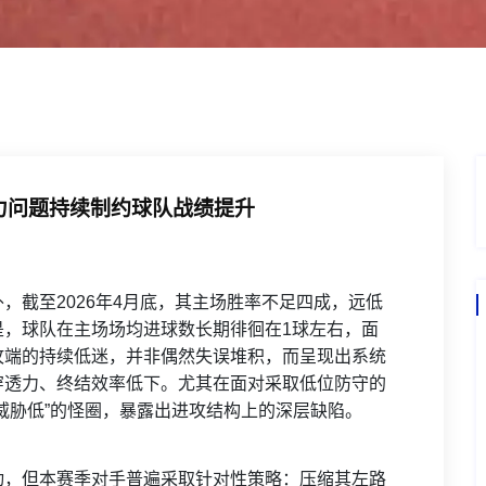
力问题持续制约球队战绩提升
，截至2026年4月底，其主场胜率不足四成，远低
是，球队在主场场均进球数长期徘徊在1球左右，面
攻端的持续低迷，并非偶然失误堆积，而呈现出系统
穿透力、终结效率低下。尤其在面对采取低位防守的
威胁低”的怪圈，暴露出进攻结构上的深层缺陷。
动，但本赛季对手普遍采取针对性策略：压缩其左路