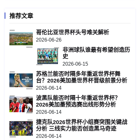
推荐文章
哥伦比亚世界杯头号难关解析
2026-06-26
非洲球队谁最有希望创造历
史
2026-06-15
苏格兰能否时隔多年重返世界杯舞
台？2026美加墨世界杯晋级前景分析
2026-06-14
波黑队能否时隔十年重返世界杯？
2026美加墨预选赛出线形势分析
2026-06-14
捷克队2026世界杯小组赛突围关键战
分析 三线实力能否创造黑马奇迹
2026-06-14