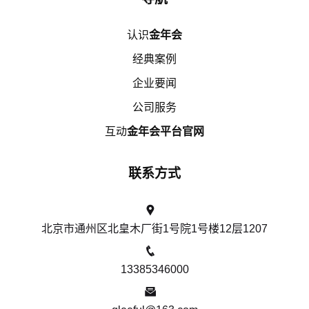
认识
金年会
经典案例
企业要闻
公司服务
互动
金年会平台官网
联系方式
北京市通州区北皇木厂街1号院1号楼12层1207
13385346000