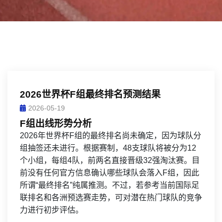
2026世界杯F组最终排名预测结果
2026-05-19
F组出线形势分析
2026年世界杯F组的最终排名尚未确定，因为球队分
组抽签还未进行。根据赛制，48支球队将被分为12
个小组，每组4队，前两名直接晋级32强淘汰赛。目
前没有任何官方信息确认哪些球队会落入F组，因此
所谓“最终排名”纯属推测。不过，若参考当前国际足
联排名和各洲预选赛走势，可对潜在热门球队的竞争
力进行初步评估。