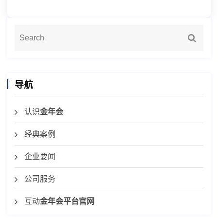
导航
认识
金年会
经典案例
企业要闻
公司服务
互动
金年会平台官网