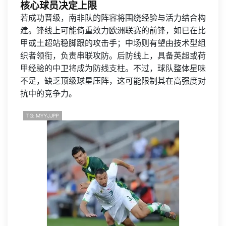
核心球员决定上限
若成功晋级，南非队的阵容将围绕经验与活力结合构
建。锋线上可能倚重效力欧洲联赛的前锋，如已在比
甲或土超站稳脚跟的攻击手；中场则有望由技术型组
织者领衔，负责串联攻防。后防线上，具备英超或荷
甲经验的中卫将成为防线支柱。不过，球队整体星味
不足，缺乏顶级球星压阵，这可能限制其在高强度对
抗中的竞争力。