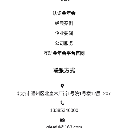
认识
金年会
经典案例
企业要闻
公司服务
互动
金年会平台官网
联系方式
北京市通州区北皇木厂街1号院1号楼12层1207
13385346000
gleeful@163.com