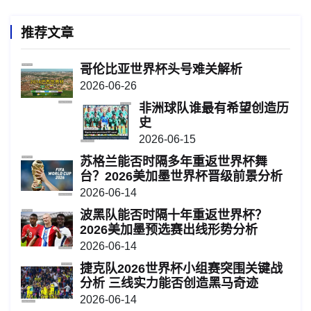
推荐文章
哥伦比亚世界杯头号难关解析
2026-06-26
非洲球队谁最有希望创造历
史
2026-06-15
苏格兰能否时隔多年重返世界杯舞
台？2026美加墨世界杯晋级前景分析
2026-06-14
波黑队能否时隔十年重返世界杯？
2026美加墨预选赛出线形势分析
2026-06-14
捷克队2026世界杯小组赛突围关键战
分析 三线实力能否创造黑马奇迹
2026-06-14