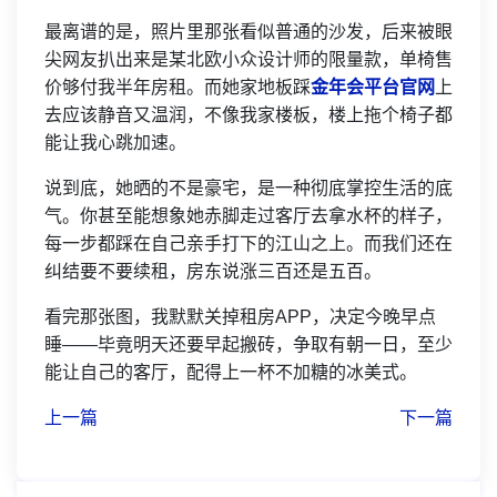
最离谱的是，照片里那张看似普通的沙发，后来被眼
尖网友扒出来是某北欧小众设计师的限量款，单椅售
价够付我半年房租。而她家地板踩
金年会平台官网
上
去应该静音又温润，不像我家楼板，楼上拖个椅子都
能让我心跳加速。
说到底，她晒的不是豪宅，是一种彻底掌控生活的底
气。你甚至能想象她赤脚走过客厅去拿水杯的样子，
每一步都踩在自己亲手打下的江山之上。而我们还在
纠结要不要续租，房东说涨三百还是五百。
看完那张图，我默默关掉租房APP，决定今晚早点
睡——毕竟明天还要早起搬砖，争取有朝一日，至少
能让自己的客厅，配得上一杯不加糖的冰美式。
上一篇
下一篇