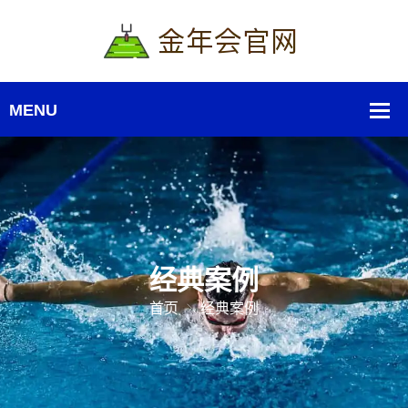
经典案例
首页
经典案例