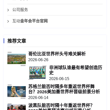
公司服务
互动
金年会平台官网
推荐文章
哥伦比亚世界杯头号难关解析
2026-06-26
非洲球队谁最有希望创造历
史
2026-06-15
苏格兰能否时隔多年重返世界杯舞
台？2026美加墨世界杯晋级前景分析
2026-06-14
波黑队能否时隔十年重返世界杯？