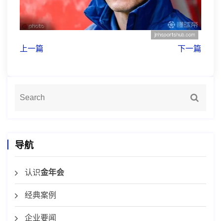
上一篇
下一篇
导航
认识
金年会
经典案例
企业要闻