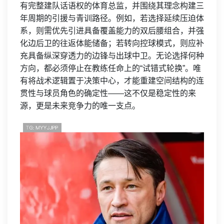
有完整建队话语权的体育总监，并围绕其理念构建三
年周期的引援与青训路径。例如，若选择延续压迫体
系，则需优先引进具备覆盖能力的双后腰组合，并强
化边后卫的往返体能储备；若转向控球模式，则应补
充具备纵深穿透力的边锋与出球中卫。无论选择何种
方向，都必须停止在教练任命上的“试错式轮换”。唯
有将战术逻辑置于决策中心，才能重建空间结构的连
贯性与球员角色的确定性——这不仅是稳定性的来
源，更是未来竞争力的唯一支点。