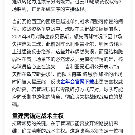
难以转化为连续拿分的能力。过去10轮联赛仅取得3
场胜利，正是系统失序的直接体现。
当前瓦伦西亚的困境已越过单纯战术调整可修复的阈
值。欧战资格争夺战中，球队在关键战役屡屡崩盘：
2025年4月对阵皇家贝蒂斯，领先两球情况下因中场
失控连丢三球；此前对阵比利亚雷亚尔，则因防线压
上过猛被反击绝杀。这些并非偶然失误，而是结构脆
弱性在高压场景下的必然爆发。更值得警惕的是，核
心球员信心正在流失——吉利亚蒙近期公开表示“每
天都在适应新要求”，而队长何塞·路易斯·加亚的出场
时间被大幅压缩，反映
金年会官网下载
出更衣室权威
的动摇。若管理层仍以零敲碎打方式应对，球队可能
滑向长期中游化的轨道，彻底丧失挑战欧战席位的基
础。
重建需锚定战术主权
扭转颓势的关键，在于管理层能否放弃短期投机思
维，确立清晰的战术主权。这意味着必须指定一位拥