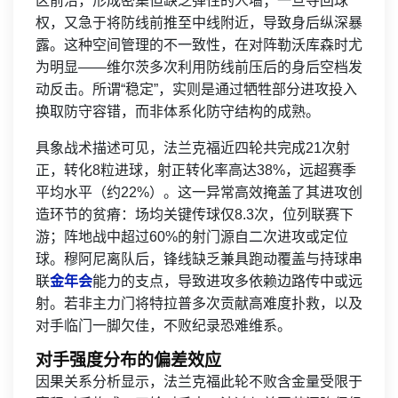
区前沿，形成密集但缺乏弹性的人墙；一旦夺回球
权，又急于将防线前推至中线附近，导致身后纵深暴
露。这种空间管理的不一致性，在对阵勒沃库森时尤
为明显——维尔茨多次利用防线前压后的身后空档发
动反击。所谓“稳定”，实则是通过牺牲部分进攻投入
换取防守容错，而非体系化防守结构的成熟。
具象战术描述可见，法兰克福近四轮共完成21次射
正，转化8粒进球，射正转化率高达38%，远超赛季
平均水平（约22%）。这一异常高效掩盖了其进攻创
造环节的贫瘠：场均关键传球仅8.3次，位列联赛下
游；阵地战中超过60%的射门源自二次进攻或定位
球。穆阿尼离队后，锋线缺乏兼具跑动覆盖与持球串
联
金年会
能力的支点，导致进攻多依赖边路传中或远
射。若非主力门将特拉普多次贡献高难度扑救，以及
对手临门一脚欠佳，不败纪录恐难维系。
对手强度分布的偏差效应
因果关系分析显示，法兰克福此轮不败含金量受限于