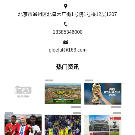
北京市通州区北皇木厂街1号院1号楼12层1207
13385346000
gleeful@163.com
热门资讯