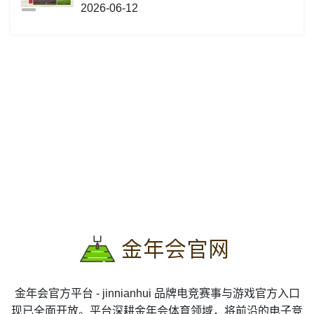
2026-06-12
金年会官方平台 - jinnianhui 品牌电竞赛事与游戏官方入口
现已全面开放。平台深耕金年会体育领域，将前沿的电子竞