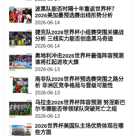
波黑队能否时隔十年重返世界杯？
2026美加墨预选赛出线形势分析
2026-06-14
捷克队2026世界杯小组赛突围关键战
分析 三线实力能否创造黑马奇迹
2026-06-14
奥地利冲击2026世界杯最强阵容预测
谁将扛起进攻大旗
2026-06-13
南非队2026世界杯预选赛突围之路分
析 非洲区竞争格局与晋级可能性
2026-06-13
乌拉圭2026世界杯阵容预测 努涅斯巴
尔韦德能否带领球队突破死亡之组
2026-06-13
2026世界杯美国队主场优势体现在哪
些方面