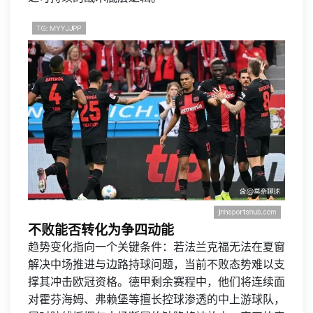
不败能否转化为争四动能
趋势变化指向一个关键条件：若法兰克福无法在夏窗
解决中场推进与边路持球问题，当前不败态势难以支
撑其冲击欧冠资格。德甲剩余赛程中，他们将连续面
对霍芬海姆、弗赖堡等擅长控球渗透的中上游球队，