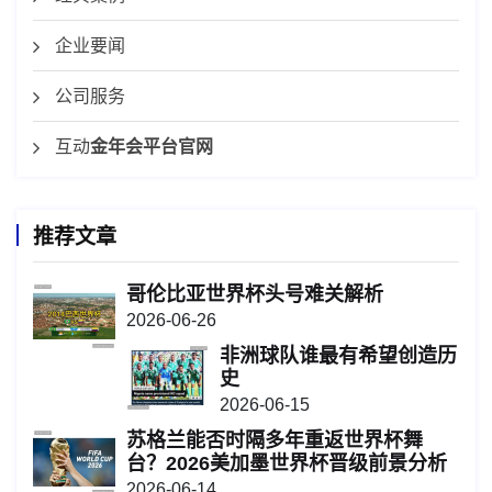
企业要闻
公司服务
互动
金年会平台官网
推荐文章
哥伦比亚世界杯头号难关解析
2026-06-26
非洲球队谁最有希望创造历
史
2026-06-15
苏格兰能否时隔多年重返世界杯舞
台？2026美加墨世界杯晋级前景分析
2026-06-14