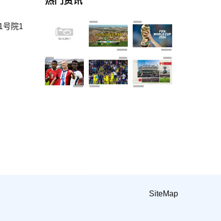
热门资讯
1号院1
SiteMap