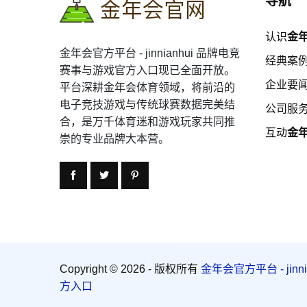
导航
认识
金
金年会官方平台 - jinnianhui 品牌电竞
经典案
赛事与游戏官方入口现已全面开放。
企业要
平台深耕金年会体育领域，将前沿的
电子竞技游戏与传统球赛数据完美结
公司服
合，是万千体育迷和游戏玩家共同推
互动
金
崇的专业品牌大本营。
Copyright © 2026 - 版权所有
金年会官方平台 - jin
方入口