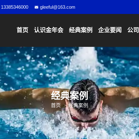
13385346000
gleeful@163.com
首页
认识
金年会
经典案例
企业要闻
公司
经典案例
首页
经典案例