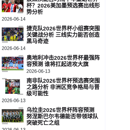
杯？2026美加墨预选赛出线形
势分析
2026-06-14
捷克队2026世界杯小组赛突围
关键战分析 三线实力能否创造
黑马奇迹
2026-06-14
奥地利冲击2026世界杯最强阵
容预测 谁将扛起进攻大旗
2026-06-13
南非队2026世界杯预选赛突围
之路分析 非洲区竞争格局与晋
级可能性
2026-06-13
乌拉圭2026世界杯阵容预测
努涅斯巴尔韦德能否带领球队
突破死亡之组
2026-06-13