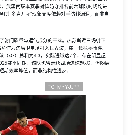
示，武里南联本赛季对阵防守排名前六球队时场均进
，说明其“多点开花”现象高度依赖对手防线漏洞，而非自
略了射门质量与运气成分的干扰。热苏斯近三场射正
；潘萨作为边后卫单场打入世界波，属于低概率事件。
进球（xG）总和为4.3，实际进球达7个，存在明显超
025赛季同期，该队也曾连续四场进球超xG，但随后
短期效率峰值，而非结构性进步。