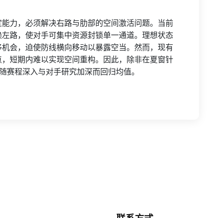
定能力，必须解决右路与肋部的空间激活问题。当前
赖左路，使对手可集中资源封锁单一通道。理想状态
移机会，迫使防线横向移动以暴露空当。然而，现有
点，短期内难以实现空间重构。因此，除非在夏窗针
率随赛程深入与对手研究加深而回归均值。