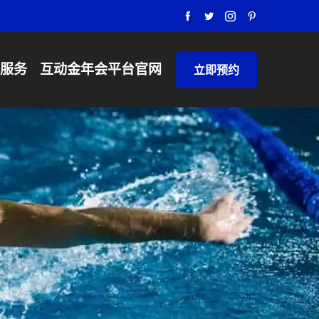
服务
互动
金年会平台官网
立即预约