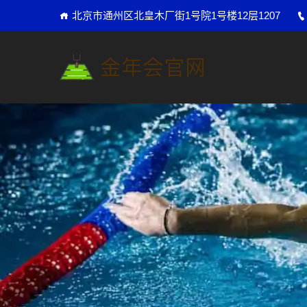
北京市通州区北皇木厂街1号院1号楼12层1207