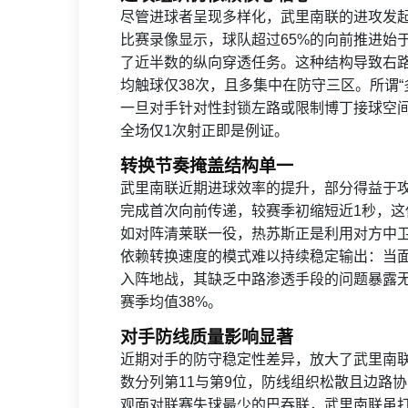
尽管进球者呈现多样化，武里南联的进攻发
比赛录像显示，球队超过65%的向前推进始
了近半数的纵向穿透任务。这种结构导致右
均触球仅38次，且多集中在防守三区。所谓
一旦对手针对性封锁左路或限制博丁接球空
全场仅1次射正即是例证。
转换节奏掩盖结构单一
武里南联近期进球效率的提升，部分得益于攻
完成首次向前传递，较赛季初缩短近1秒，
如对阵清莱联一役，热苏斯正是利用对方中
依赖转换速度的模式难以持续稳定输出：当
入阵地战，其缺乏中路渗透手段的问题暴露无
赛季均值38%。
对手防线质量影响显著
近期对手的防守稳定性差异，放大了武里南
数分列第11与第9位，防线组织松散且边路
观面对联赛失球最少的巴吞联，武里南联虽