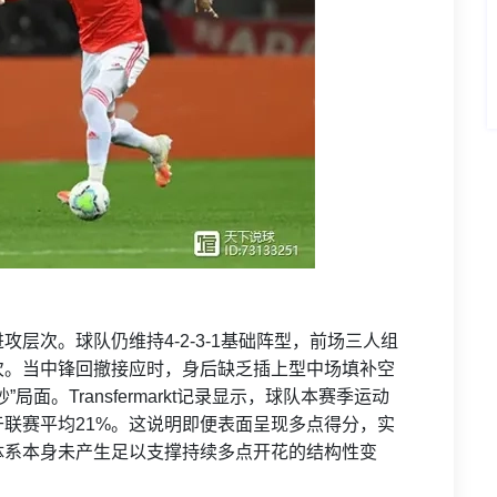
层次。球队仍维持4-2-3-1基础阵型，前场三人组
次。当中锋回撤接应时，身后缺乏插上型中场填补空
面。Transfermarkt记录显示，球队本赛季运动
于联赛平均21%。这说明即便表面呈现多点得分，实
体系本身未产生足以支撑持续多点开花的结构性变