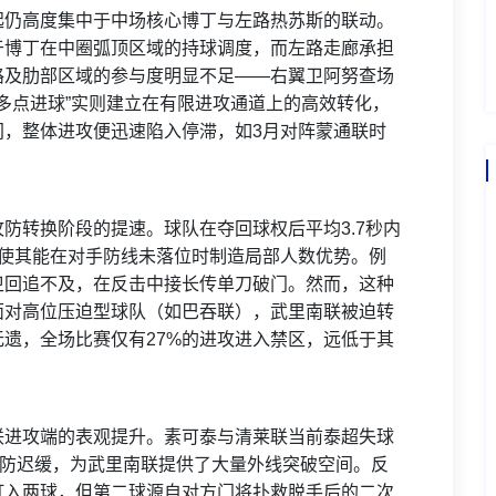
起仍高度集中于中场核心博丁与左路热苏斯的联动。
于博丁在中圈弧顶区域的持球调度，而左路走廊承担
路及肋部区域的参与度明显不足——右翼卫阿努查场
“多点进球”实则建立在有限进攻通道上的高效转化，
间，整体进攻便迅速陷入停滞，如3月对阵蒙通联时
防转换阶段的提速。球队在夺回球权后平均3.7秒内
这使其能在对手防线未落位时制造局部人数优势。例
卫回追不及，在反击中接长传单刀破门。然而，这种
面对高位压迫型球队（如巴吞联），武里南联被迫转
遗，全场比赛仅有27%的进攻进入禁区，远低于其
联进攻端的表观提升。素可泰与清莱联当前泰超失球
协防迟缓，为武里南联提供了大量外线突破空间。反
打入两球，但第二球源自对方门将扑救脱手后的二次