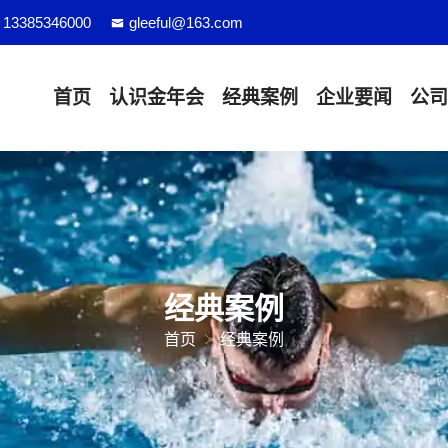
13385346000
gleeful@163.com
首页
认识
金年会
经典案例
企业要闻
公司
经典案例
首页
经典案例