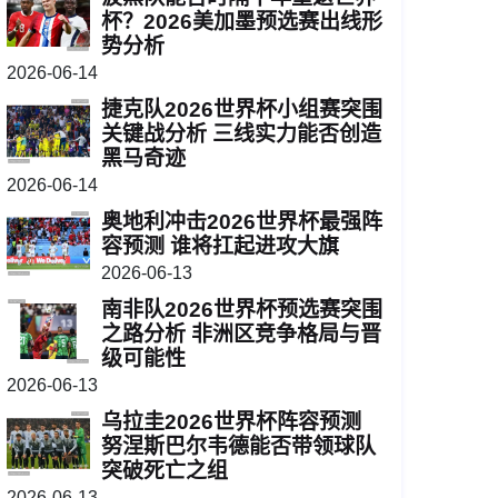
杯？2026美加墨预选赛出线形
势分析
2026-06-14
捷克队2026世界杯小组赛突围
关键战分析 三线实力能否创造
黑马奇迹
2026-06-14
奥地利冲击2026世界杯最强阵
容预测 谁将扛起进攻大旗
2026-06-13
南非队2026世界杯预选赛突围
之路分析 非洲区竞争格局与晋
级可能性
2026-06-13
乌拉圭2026世界杯阵容预测
努涅斯巴尔韦德能否带领球队
突破死亡之组
2026-06-13