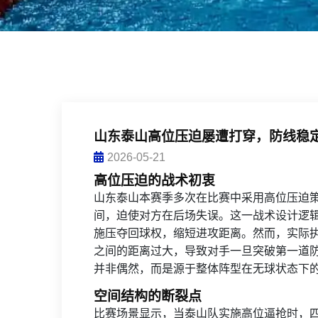
山东泰山高位压迫屡遭打穿，防线稳
2026-05-21
高位压迫的战术初衷
山东泰山本赛季多次在比赛中采用高位压迫
间，迫使对方在后场失误。这一战术设计逻
施压夺回球权，缩短进攻距离。然而，实际
之间的距离过大，导致对手一旦突破第一道
并非偶然，而是源于整体阵型在无球状态下
空间结构的断裂点
比赛场景显示，当泰山队实施高位逼抢时，