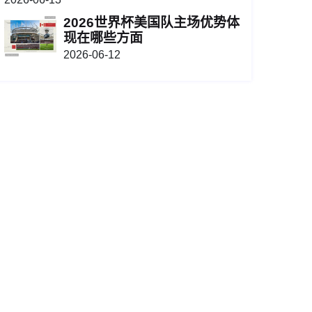
2026世界杯美国队主场优势体
现在哪些方面
2026-06-12