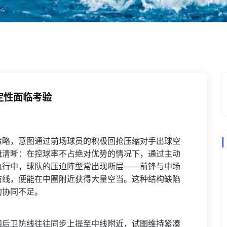
定性面临考验
策略，意图通过前场球员的积极回抢压缩对手出球空
辑清晰：在控球率不占绝对优势的情况下，通过主动
执行中，球队的压迫阵型常出现断层——前锋与中场
防线，便能在中圈附近获得大量空当。这种结构缺陷
的协同不足。
四后卫防线往往同步上提至中线附近，试图维持紧凑