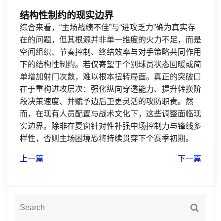
结构性制约的现实边界
综合来看，“主场战绩不佳”与“进攻乏力”确为真实存
在的问题，但其根源并非单一维度的火力不足，而是
空间组织、节奏控制、终结效率与对手策略共同作用
下的结构性制约。若仅寄望于个别球员状态回暖或简
单增加射门次数，难以根本扭转局面。真正的突破口
在于重构进攻层次：强化纵向穿透能力、提升转换阶
段决策速度、并赋予边后卫更灵活的攻防职责。然
而，在现有人员配置与战术文化下，这些调整面临现
实边界。除非在夏窗针对性补强中场控制力与锋线多
样性，否则主场困境恐将持续贯穿下个赛季初期。
上一篇
下一篇