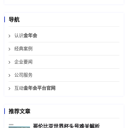
导航
认识
金年会
经典案例
企业要闻
公司服务
互动
金年会平台官网
推荐文章
哥伦比亚世界杯头号难关解析