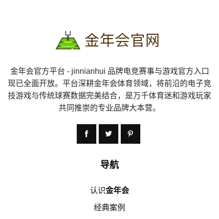
金年会官方平台 - jinnianhui 品牌电竞赛事与游戏官方入口
现已全面开放。平台深耕金年会体育领域，将前沿的电子竞
技游戏与传统球赛数据完美结合，是万千体育迷和游戏玩家
共同推崇的专业品牌大本营。
导航
认识
金年会
经典案例