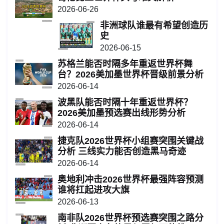
2026-06-26
非洲球队谁最有希望创造历
史
2026-06-15
苏格兰能否时隔多年重返世界杯舞
台？2026美加墨世界杯晋级前景分析
2026-06-14
波黑队能否时隔十年重返世界杯？
2026美加墨预选赛出线形势分析
2026-06-14
捷克队2026世界杯小组赛突围关键战
分析 三线实力能否创造黑马奇迹
2026-06-14
奥地利冲击2026世界杯最强阵容预测
谁将扛起进攻大旗
2026-06-13
南非队2026世界杯预选赛突围之路分