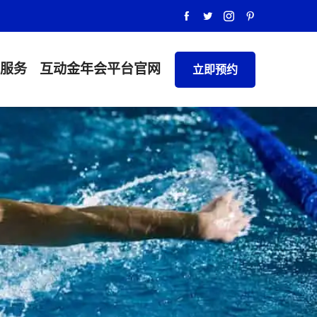
服务
互动
金年会平台官网
立即预约