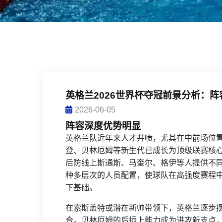
英格兰2026世界杯夺冠前景分析：
2026-06-05
阵容深度优势明显
英格兰队近年来人才井喷，尤其在中前场位
登、贝林厄姆等新生代已成长为顶级联赛核
后防线上斯通斯、马奎尔、格伊等人提供不
种多层次的人员配置，使球队在高强度赛程
下基础。
在索斯盖特或潜在新帅带领下，英格兰逐步
合。贝林厄姆的后插上能力成为进攻新支点