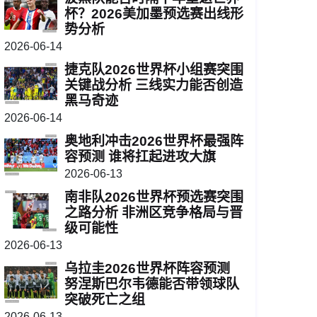
杯？2026美加墨预选赛出线形
势分析
2026-06-14
捷克队2026世界杯小组赛突围
关键战分析 三线实力能否创造
黑马奇迹
2026-06-14
奥地利冲击2026世界杯最强阵
容预测 谁将扛起进攻大旗
2026-06-13
南非队2026世界杯预选赛突围
之路分析 非洲区竞争格局与晋
级可能性
2026-06-13
乌拉圭2026世界杯阵容预测
努涅斯巴尔韦德能否带领球队
突破死亡之组
2026-06-13