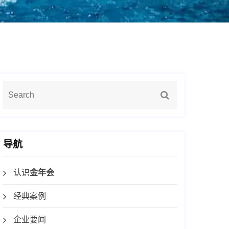
导航
认识
金年会
经典案例
企业要闻