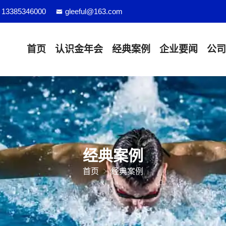
13385346000
gleeful@163.com
首页
认识
金年会
经典案例
企业要闻
公司
经典案例
首页
经典案例