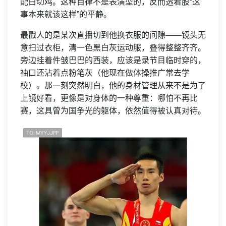
配白切鸡。这种自律不是表演型的，反而透着股“这
事本来就该这样”的平静。
最戳人的是某次直播切到他换衣服的间隙——镜头无
意扫过衣柜，清一色黑白灰运动服，叠得整整齐齐。
旁边挂着件皱巴巴的西装，应该是录节目临时穿的，
袖口还沾着点粉笔灰（他现在做体操推广常去学
校）。那一刻突然明白，他的身材管理从来不是为了
上镜好看，更像是对身体的一种尊重：哪怕不再比
赛，这具曾为国争光的躯体，依然值得被认真对待。