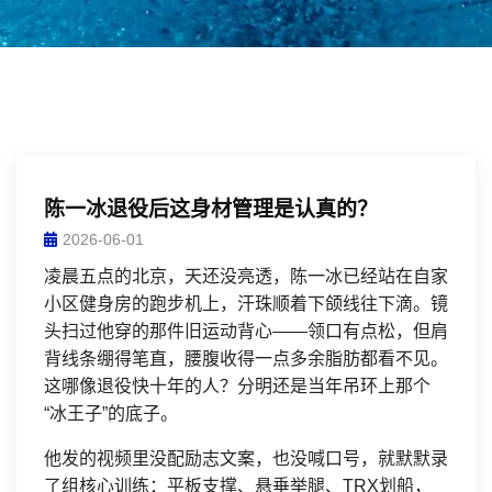
陈一冰退役后这身材管理是认真的？
2026-06-01
凌晨五点的北京，天还没亮透，陈一冰已经站在自家
小区健身房的跑步机上，汗珠顺着下颌线往下滴。镜
头扫过他穿的那件旧运动背心——领口有点松，但肩
背线条绷得笔直，腰腹收得一点多余脂肪都看不见。
这哪像退役快十年的人？分明还是当年吊环上那个
“冰王子”的底子。
他发的视频里没配励志文案，也没喊口号，就默默录
了组核心训练：平板支撑、悬垂举腿、TRX划船，