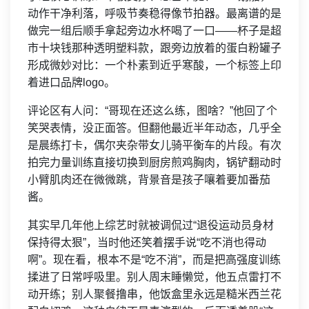
动作干净利落，呼吸节奏稳得像节拍器。最离谱的是
做完一组后顺手拿起旁边水杯喝了一口——杯子是超
市十块钱那种透明塑料款，跟旁边放着的蛋白粉罐子
形成微妙对比：一个朴素到近乎寒酸，一个标签上印
着进口品牌logo。
评论区有人问：“哥现在还这么练，图啥？”他回了个
笑哭表情，没正面答。但翻他最近半年动态，几乎全
是晨练打卡，偶尔夹杂带女儿骑平衡车的片段。有次
拍完力量训练直接切换到厨房煎鸡胸肉，锅铲翻动时
小臂肌肉还在微微跳，背景音是孩子嚷着要加番茄
酱。
其实早几年他上综艺时就被调侃过“退役运动员身材
保持得太狠”，当时他还笑着摆手说“吃不消也得动
啊”。现在看，根本不是“吃不消”，而是把高强度训练
揉进了日常呼吸里。别人周末睡懒觉，他五点雷打不
动开练；别人聚餐撸串，他饭盒里永远是糙米西兰花