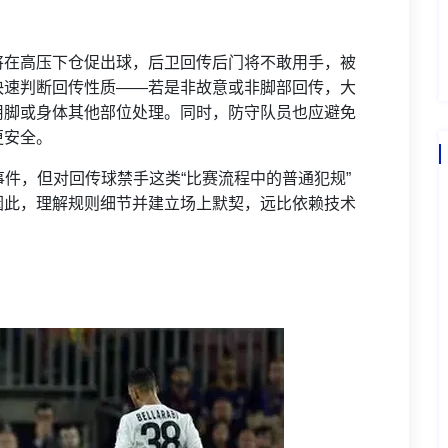
将在高压下仓促出球，后卫回传后门将不敢用手，被
快速判断回传性质——若是非故意或非脚部回传，大
用脚或身体其他部位处理。同时，防守队员也应避免
更安全。
事件，但对回传球禁手这类“比赛流程中的普通犯规”
因此，理解规则细节并建立场上默契，远比依赖技术