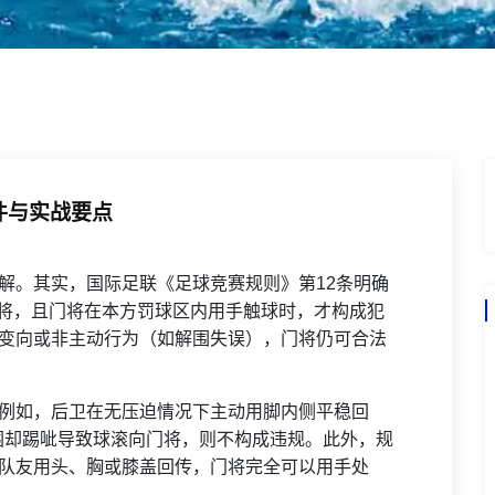
件与实战要点
误解。其实，国际足联《足球竞赛规则》第12条明确
方门将，且门将在本方罚球区内用手触球时，才构成犯
、变向或非主动行为（如解围失误），门将仍可合法
。例如，后卫在无压迫情况下主动用脚内侧平稳回
围却踢呲导致球滚向门将，则不构成违规。此外，规
队友用头、胸或膝盖回传，门将完全可以用手处