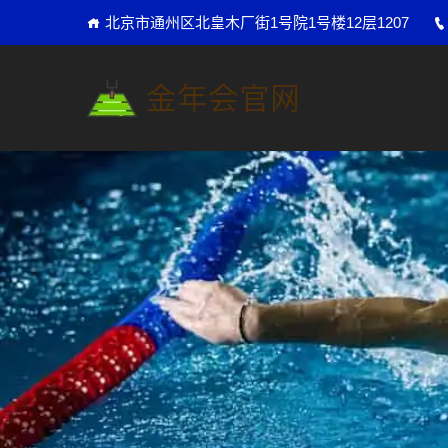
北京市通州区北皇木厂街1号院1号楼12层1207